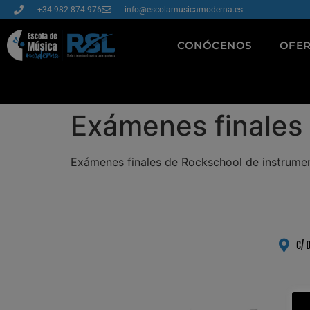
+34 982 874 976
info@escolamusicamoderna.es
CONÓCENOS
OFER
Exámenes finales 
Exámenes finales de Rockschool de instrument
C/ 