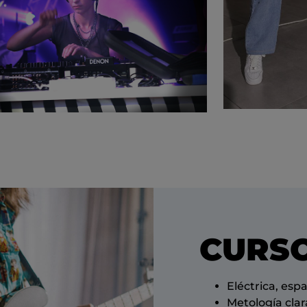
CURSO
Eléctrica, esp
Metología cla