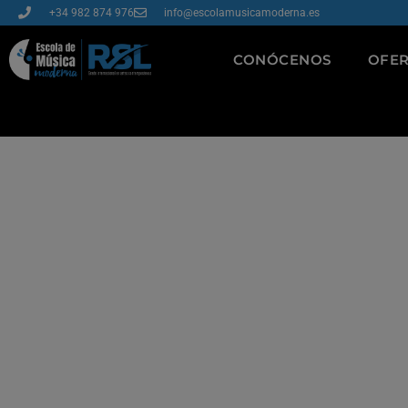
+34 982 874 976
info@escolamusicamoderna.es
CONÓCENOS
OFER
SUMÉRGET
VIVE LA