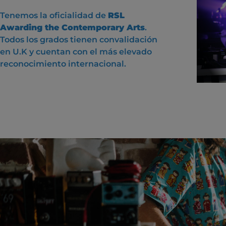
Tenemos la oficialidad de
RSL
Awarding the Contemporary Arts
.
Todos los grados tienen convalidación
en U.K y cuentan con el más elevado
reconocimiento internacional.