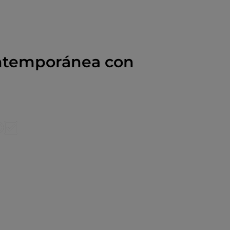
 PARA TI!
ontemporánea con
O