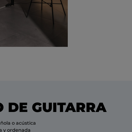
 DE GUITARRA
añola o acústica
ra y ordenada