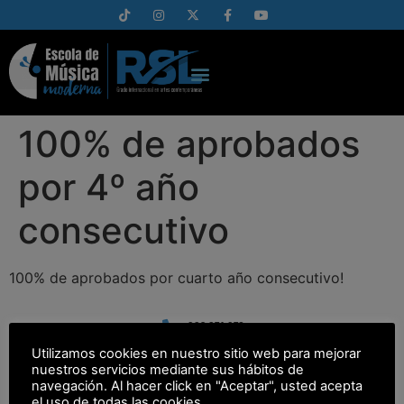
100% de aprobados
por 4º año
consecutivo
100% de aprobados por cuarto año consecutivo!
982 874 976
Utilizamos cookies en nuestro sitio web para mejorar
info@escolamusicamoderna.es
nuestros servicios mediante sus hábitos de
C/ Doctor Casares 132, Bajo. 27400 Monforte de Lemos
navegación. Al hacer click en "Aceptar", usted acepta
el uso de todas las cookies